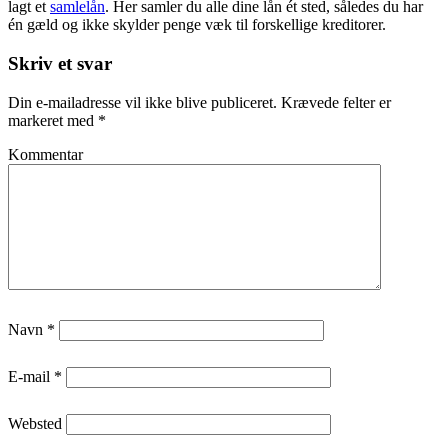
lagt et
samlelån
. Her samler du alle dine lån ét sted, således du har
én gæld og ikke skylder penge væk til forskellige kreditorer.
Skriv et svar
Din e-mailadresse vil ikke blive publiceret.
Krævede felter er
markeret med
*
Kommentar
Navn
*
E-mail
*
Websted