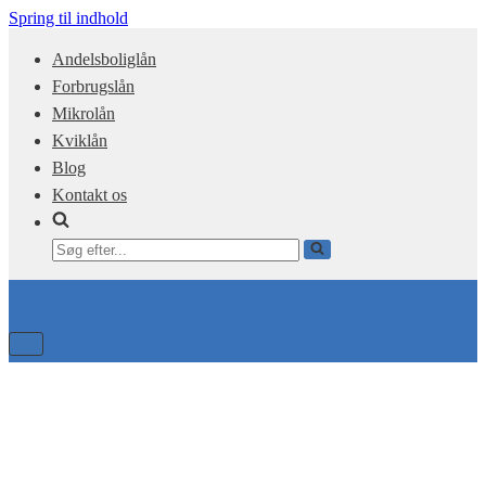
Spring til indhold
Andelsboliglån
Forbrugslån
Mikrolån
Kviklån
Blog
Kontakt os
Søg
efter...
Tænd/sluk
for
navigation