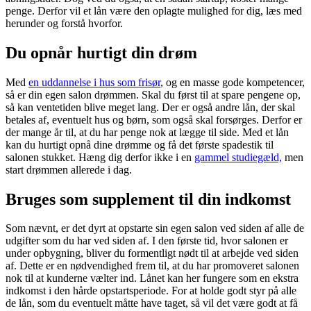
penge. Derfor vil et lån være den oplagte mulighed for dig, læs med
herunder og forstå hvorfor.
Du opnår hurtigt din drøm
Med
en uddannelse i hus som frisør
, og en masse gode kompetencer,
så er din egen salon drømmen. Skal du først til at spare pengene op,
så kan ventetiden blive meget lang. Der er også andre lån, der skal
betales af, eventuelt hus og børn, som også skal forsørges. Derfor er
der mange år til, at du har penge nok at lægge til side. Med et lån
kan du hurtigt opnå dine drømme og få det første spadestik til
salonen stukket. Hæng dig derfor ikke i en
gammel studiegæld,
men
start drømmen allerede i dag.
Bruges som supplement til din indkomst
Som nævnt, er det dyrt at opstarte sin egen salon ved siden af alle de
udgifter som du har ved siden af. I den første tid, hvor salonen er
under opbygning, bliver du formentligt nødt til at arbejde ved siden
af. Dette er en nødvendighed frem til, at du har promoveret salonen
nok til at kunderne vælter ind. Lånet kan her fungere som en ekstra
indkomst i den hårde opstartsperiode. For at holde godt styr på alle
de lån, som du eventuelt måtte have taget, så vil det være godt at få