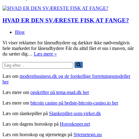
penge
til
din
HVAD ER DEN SVÆRESTE FISK AT FANGE?
egen
salon
Blog
Vi viser reklamer for låneudbydere og dækker ikke nødvendgivis
hele markedet for låneudbydere Får du altid fået et sus i maven, når
Lån
du sætter dig…
Læs mere »
penge
Søg
til
efter...
din
egen
Læs om
modernbusiness.dk og de forskellige forretningsmodeller
salon
her
Læs mere om
opskrifter på tema-mad.dk her
Læs mere om
bitcoin casino på bedste-bitcoin-casino.io her
Læs om slankepiller på
Slankepiller-som-virker.dk
Læs om dagens horoskop på
Horoskoper.net
Læs om horoskop og stjernetegn på
Stjernetegn.nu