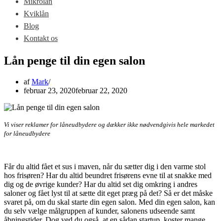
Mikrolån
Kviklån
Blog
Kontakt os
Lån penge til din egen salon
af
Mark
februar 23, 2020
februar 22, 2020
Vi viser reklamer for låneudbydere og dækker ikke nødvendgivis hele markedet
for låneudbydere
Får du altid fået et sus i maven, når du sætter dig i den varme stol
hos frisøren? Har du altid beundret frisørens evne til at snakke med
dig og de øvrige kunder? Har du altid set dig omkring i andres
saloner og fået lyst til at sætte dit eget præg på det? Så er det måske
svaret på, om du skal starte din egen salon. Med din egen salon, kan
du selv vælge målgruppen af kunder, salonens udseende samt
åbningstider. Dog ved du også, at en sådan startup, koster mange