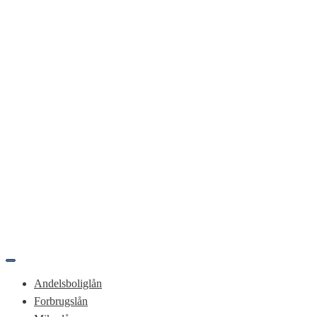
Tænd/sluk
for
Andelsboliglån
navigation
Forbrugslån