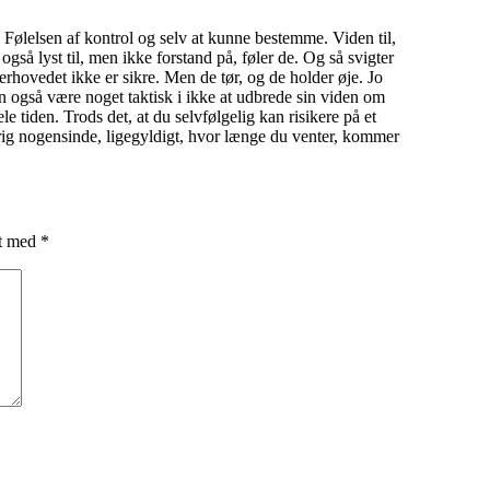
ølelsen af kontrol og selv at kunne bestemme. Viden til,
gså lyst til, men ikke forstand på, føler de. Og så svigter
erhovedet ikke er sikre. Men de tør, og de holder øje. Jo
 kan også være noget taktisk i ikke at udbrede sin viden om
le tiden. Trods det, at du selvfølgelig kan risikere på et
ldrig nogensinde, ligegyldigt, hvor længe du venter, kommer
et med
*