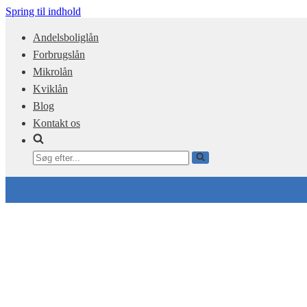
Spring til indhold
Andelsboliglån
Forbrugslån
Mikrolån
Kviklån
Blog
Kontakt os
Søg
efter...