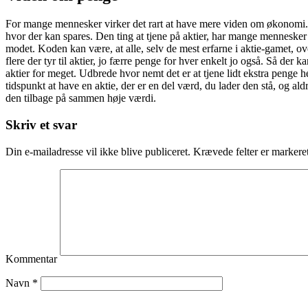
For mange mennesker virker det rart at have mere viden om økonomi. F
hvor der kan spares. Den ting at tjene på aktier, har mange mennesker o
modet. Koden kan være, at alle, selv de mest erfarne i aktie-gamet, ov
flere der tyr til aktier, jo færre penge for hver enkelt jo også. Så der
aktier for meget. Udbrede hvor nemt det er at tjene lidt ekstra penge he
tidspunkt at have en aktie, der er en del værd, du lader den stå, og a
den tilbage på sammen høje værdi.
Skriv et svar
Din e-mailadresse vil ikke blive publiceret.
Krævede felter er marker
Kommentar
Navn
*