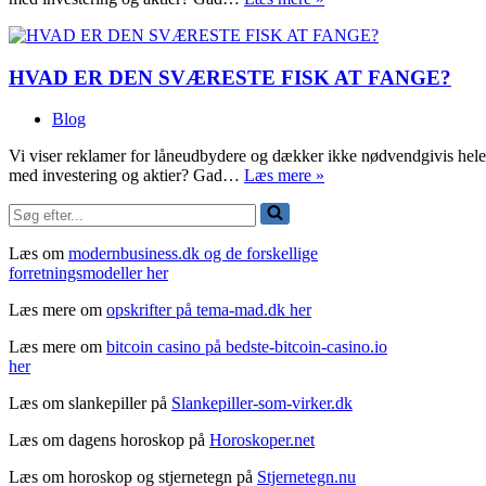
bar
bund
med
HVAD ER DEN SVÆRESTE FISK AT FANGE?
investering
og
aktier?
Blog
Vi viser reklamer for låneudbydere og dækker ikke nødvendgivis hele
På
med investering og aktier? Gad…
Læs mere »
bar
Søg
bund
efter...
med
investering
Læs om
modernbusiness.dk og de forskellige
og
forretningsmodeller her
aktier?
Læs mere om
opskrifter på tema-mad.dk her
Læs mere om
bitcoin casino på bedste-bitcoin-casino.io
her
Læs om slankepiller på
Slankepiller-som-virker.dk
Læs om dagens horoskop på
Horoskoper.net
Læs om horoskop og stjernetegn på
Stjernetegn.nu