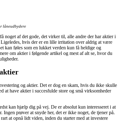
or låneudbydere
noget af det gode, det virker til, alle andre der har aktier i
igeledes, hvis der er en lille irritation over aldrig at være
Det kan føles som en lukket verden kun få heldige og
ere om aktier i følgende artikel og mest af alt se, hvor du
uligheder.
aktier
vestering og aktier. Det er dog en skam, hvis du ikke skulle
ed at have aktier i succesfulde store og små virksomheder
dst kan hjælp dig på vej. De er absolut kun interesseret i at
. Ingen prøver at snyde her, det er ikke noget, de tjener på.
rt at opnå lidt viden, inden du starter med at investere