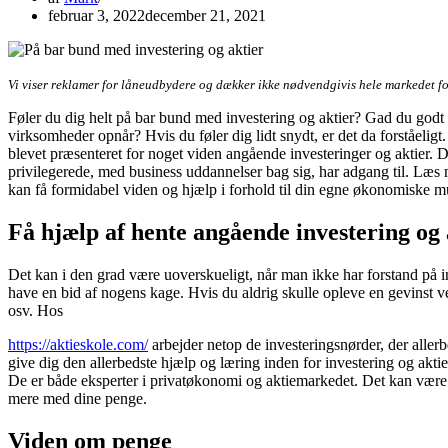
februar 3, 2022
december 21, 2021
Vi viser reklamer for låneudbydere og dækker ikke nødvendgivis hele markedet f
Føler du dig helt på bar bund med investering og aktier? Gad du godt få 
virksomheder opnår? Hvis du føler dig lidt snydt, er det da forståeligt. L
blevet præsenteret for noget viden angående investeringer og aktier. 
privilegerede, med business uddannelser bag sig, har adgang til. Læs m
kan få formidabel viden og hjælp i forhold til din egne økonomiske m
Få hjælp af hente angående investering og 
Det kan i den grad være uoverskueligt, når man ikke har forstand på in
have en bid af nogens kage. Hvis du aldrig skulle opleve en gevinst v
osv. Hos
https://aktieskole.com/
arbejder netop de investeringsnørder, der allerbe
give dig den allerbedste hjælp og læring inden for investering og aktier
De er både eksperter i privatøkonomi og aktiemarkedet. Det kan være ra
mere med dine penge.
Viden om penge