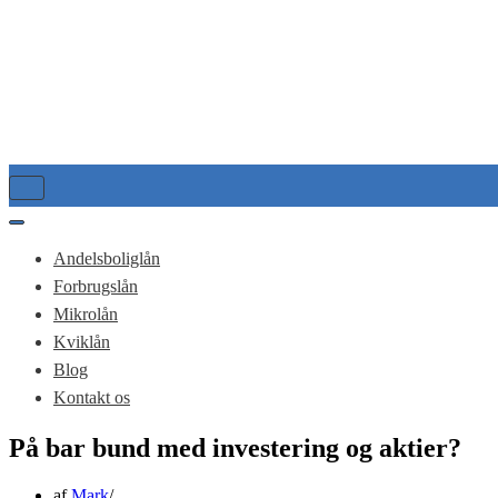
Tænd/sluk
for
navigation
Tænd/sluk
for
Andelsboliglån
navigation
Forbrugslån
Mikrolån
Kviklån
Blog
Kontakt os
På bar bund med investering og aktier?
af
Mark