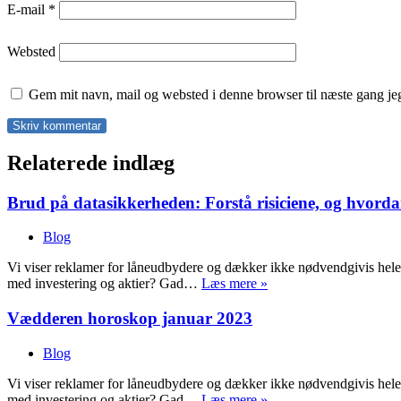
E-mail
*
Websted
Gem mit navn, mail og websted i denne browser til næste gang j
Relaterede indlæg
Brud på datasikkerheden: Forstå risiciene, og hvor
Blog
Vi viser reklamer for låneudbydere og dækker ikke nødvendgivis hele
På
med investering og aktier? Gad…
Læs mere »
bar
bund
Vædderen horoskop januar 2023
med
investering
Blog
og
aktier?
Vi viser reklamer for låneudbydere og dækker ikke nødvendgivis hele
På
med investering og aktier? Gad…
Læs mere »