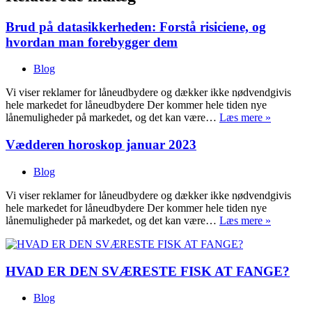
Brud på datasikkerheden: Forstå risiciene, og
hvordan man forebygger dem
Blog
Vi viser reklamer for låneudbydere og dækker ikke nødvendgivis
hele markedet for låneudbydere Der kommer hele tiden nye
Flere
lånemuligheder på markedet, og det kan være…
Læs mere »
lånemuli
med
Vædderen horoskop januar 2023
Nordisk
lån
Blog
Vi viser reklamer for låneudbydere og dækker ikke nødvendgivis
hele markedet for låneudbydere Der kommer hele tiden nye
Flere
lånemuligheder på markedet, og det kan være…
Læs mere »
lånemuli
med
Nordisk
HVAD ER DEN SVÆRESTE FISK AT FANGE?
lån
Blog