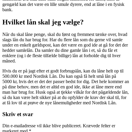
gengæld kan det være en lille smule dyrere, end at låne i en fysisk
bank.
Hvilket lån skal jeg vælge?
Når du skal låne penge, skal du først og fremmest tænke over, hvad
slags lån du har brug for. Har du flere lån som du gerne vil samle
under en enkelt gældspost, kan det være en god ide at gå for det der
hedder samlelån. Da samler du dine gamle lån i et, så du får et
enklere (og i de fleste tilfælde billige) lån at forholde dig til hver
måned.
Hvis du er på jagt efter et godt forbrugslån, kan du låne helt op til
500.000 kr med Nordisk Lån. Du kan også få helt små lån på
5000 kr, hvis det er det der passer bedst for dig. Det hele kommer an
på dine behov, men det er altid en god ide, ikke at låne mere end
man har brug for. Husk også at tjekke vilkår for det pågældende lån,
så du kan være helt sikker på at du opfylder de krav der skal til, for
at få lov til at prøve de nye lånemuligheder med Nordisk Lån.
Skriv et svar
Din e-mailadresse vil ikke blive publiceret.
Krævede felter er
markeret med
*