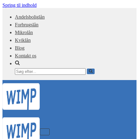
Spring til indhold
Andelsboliglån
Forbrugslån
Mikrolån
Kviklån
Blog
Kontakt os
Søg
efter...
Tænd/sluk
for