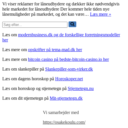
Vi viser reklamer for låneudbydere og dækker ikke nødvendgivis
hele markedet for låneudbydere Der kommer hele tiden nye
Flere
lånemuligheder på markedet, og det kan være…
Læs mere »
lånemuli
Søg
med
efter...
Nordisk
lån
Læs om
modernbusiness.dk og de forskellige forretningsmodeller
her
Læs mere om
opskrifter på tema-mad.dk her
Læs mere om
bitcoin casino på bedste-bitcoin-casino.io her
Læs om slankepiller på
Slankepiller-som-virker.dk
Læs om dagens horoskop på
Horoskoper.net
Læs om horoskop og stjernetegn på
Stjernetegn.nu
Læs om dit stjernetegn på
Mit-stjernetegn.dk
Vi samarbejder med
https://osakekoulu.com/